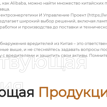
х, как Alibaba, можно найти множество китайских
авца.
троэнергетики И Управление Проект (https://ww
редлагает широкий выбор решений, включая ламп
зработки и производства до поставки и техничес
бнаружения вредителей из Китая – это ответств
нные выше, и не стесняйтесь задавать вопросы п
ствующая
с вредителями и защитить свои активы. Помните, 
ия
ующая
Продукц