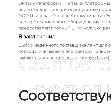
Онлайн-платформы
: На таких платформа
внимательно проверять репутацию прод
ООО Цзиньчан Сяншэн Автоматизация Элек
электротехнического оборудования и п
предоставляют полный цикл услуг, от ра
В заключение
Выбор надежного поставщика ламп для о
подхода. Учитывайте все факторы, описа
Соответ
сможете обеспечить эффективную борьбу 
Продукц
Соответств