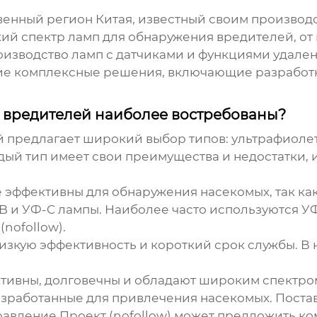
енный регион Китая, известный своим производ
ий спектр ламп для обнаружения вредителей, от 
оизводство ламп с датчиками и функциями удален
 комплексные решения, включающие разработку,
 вредителей наиболее востребованы?
 предлагает широкий выбор типов: ультрафиолет
дый тип имеет свои преимущества и недостатки, и
е эффективны для обнаружения насекомых, так как
-B и УФ-C лампы. Наиболее часто используются У
(nofollow).
низкую эффективность и короткий срок службы. В
ктивны, долговечны и обладают широким спектр
азработанные для привлечения насекомых. Пост
авление Проект (nofollow) может предложить к