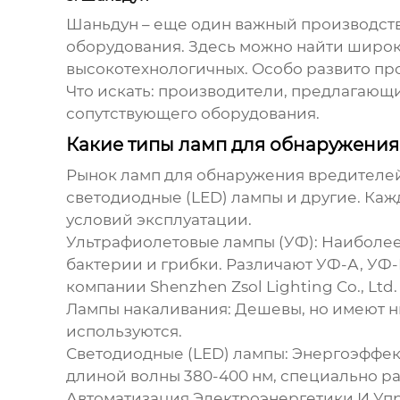
Шаньдун – еще один важный производств
оборудования. Здесь можно найти широк
высокотехнологичных. Особо развито пр
Что искать:
производители, предлагающие
сопутствующего оборудования.
Какие типы ламп для обнаружения
Рынок ламп для обнаружения вредителей
светодиодные (LED) лампы и другие. Каж
условий эксплуатации.
Ультрафиолетовые лампы (УФ)
: Наиболе
бактерии и грибки. Различают УФ-А, УФ
компании Shenzhen Zsol Lighting Co., Ltd. 
Лампы накаливания
: Дешевы, но имеют 
используются.
Светодиодные (LED) лампы
: Энергоэффе
длиной волны 380-400 нм, специально р
Автоматизация Электроэнергетики И Упр