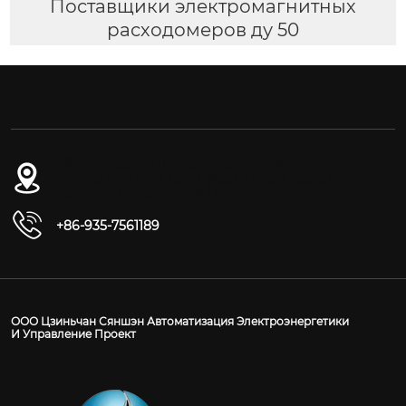
Поставщики электромагнитных
расходомеров ду 50
№ 54-1, дорога Дунган, Восточный
промышленный парк, уезд Юнчан, город
Цзиньчан, провинция Ганьсу
+86-935-7561189
ООО Цзиньчан Сяншэн Автоматизация Электроэнергетики
И Управление Проект