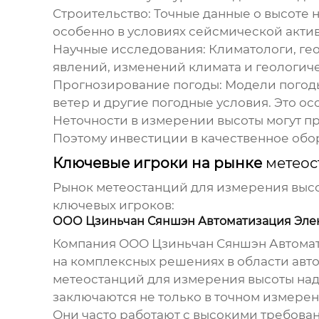
Строительство:
Точные данные о высоте н
особенно в условиях сейсмической акти
Научные исследования:
Климатологи, гео
явлений, изменений климата и геологич
Прогнозирование погоды:
Модели погоды
ветер и другие погодные условия. Это о
Неточности в измерении высоты могут п
Поэтому инвестиции в качественное обо
Ключевые игроки на рынке
метеос
Рынок
метеостанций для измерения выс
ключевых игроков:
ООО Цзиньчан Сяншэн Автоматизация Элек
Компания ООО Цзиньчан Сяншэн Автомати
на комплексных решениях в области авто
метеостанций для измерения высоты на
заключаются не только в точном измере
Они часто работают с высокими требован