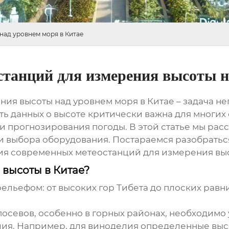
над уровнем моря в Китае
станций для измерения высоты н
ия высоты над уровнем моря в Китае – задача не
ь данных о высоте критически важна для многих о
и прогнозирования погоды. В этой статье мы рас
и выбора оборудования. Постараемся разобраться
ния современных
метеостанций для измерения вы
высоты в Китае?
рельефом: от высоких гор Тибета до плоских рав
севов, особенно в горных районах, необходимо 
лия. Например, для виноделия определенные вы