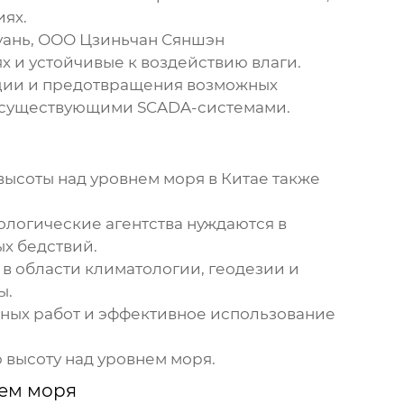
иях.
чуань, ООО Цзиньчан Сяншэн
х и устойчивые к воздействию влаги.
нции и предотвращения возможных
их существующими SCADA-системами.
высоты над уровнем моря
в Китае также
логические агентства нуждаются в
х бедствий.
в области климатологии, геодезии и
ы.
рных работ и эффективное использование
 высоту над уровнем моря.
нем моря