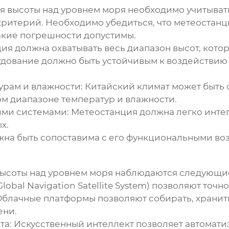
я высоты над уровнем моря
необходимо учитывать
ритерий. Необходимо убедиться, что метеостанц
какие погрешности допустимы.
я должна охватывать весь диапазон высот, котор
дование должно быть устойчивым к воздействию 
урам и влажности:
Китайский климат может быть 
ом диапазоне температур и влажности.
ми системами:
Метеостанция должна легко инте
х.
на быть сопоставима с его функциональными во
ысоты над уровнем моря
наблюдаются следующие
lobal Navigation Satellite System) позволяют точ
блачные платформы позволяют собирать, хранить
ени.
та:
Искусственный интеллект позволяет автомати