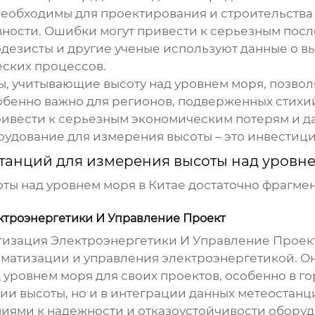
еобходимы для проектирования и строительства 
вности. Ошибки могут привести к серьезным посл
дезисты и другие ученые используют данные о в
еских процессов.
, учитывающие высоту над уровнем моря, позвол
собенно важно для регионов, подверженных стих
ривести к серьезным экономическим потерям и д
рудование для измерения высоты – это инвестици
танций для измерения высоты над уровн
оты над уровнем моря
в Китае достаточно фрагме
троэнергетики И Управление Проект
зация Электроэнергетики И Управление Проект (h
матизации и управления электроэнергетикой. Они
д уровнем моря
для своих проектов, особенно в г
нии высоты, но и в интеграции данных метеостан
иями к надежности и отказоустойчивости оборуд