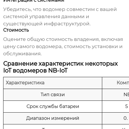
Интеграция с системами
Убедитесь, что
водомер
совместим с вашей
системой управления данными и
существующей инфраструктурой.
Стоимость
Оцените общую стоимость владения, включая
цену самого
водомера
, стоимость установки и
обслуживания.
Сравнение характеристик некоторых
IoT водомеров NB-IoT
Характеристика
Комп
Тип связи
NB
Срок службы батареи
5
Диапазон измерений
0.