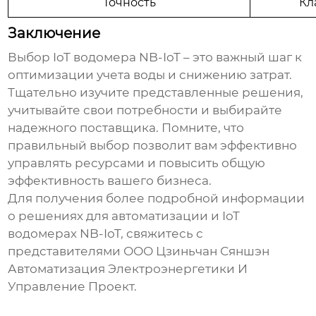
Точность
Кл
Заключение
Выбор
IoT водомера NB-IoT
– это важный шаг к
оптимизации учета воды и снижению затрат.
Тщательно изучите представленные решения,
учитывайте свои потребности и выбирайте
надежного поставщика. Помните, что
правильный выбор позволит вам эффективно
управлять ресурсами и повысить общую
эффективность вашего бизнеса.
Для получения более подробной информации
о решениях для автоматизации и
IoT
водомерах NB-IoT
, свяжитесь с
представителями ООО Цзиньчан Сяншэн
Автоматизация Электроэнергетики И
Управление Проект.