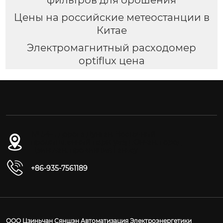
Цены на российские метеостанции в
Китае
Электромагнитный расходомер
optiflux цена
№ 54-1, дорога Дунган, Восточный
промышленный парк, уезд Юнчан, город
Цзиньчан, провинция Ганьсу
+86-935-7561189
ООО Цзиньчан Сяншэн Автоматизация Электроэнергетики