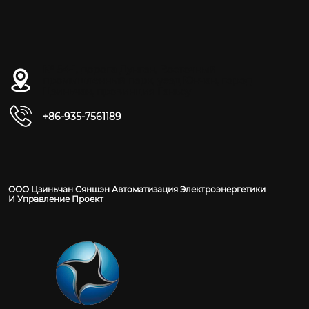
№ 54-1, дорога Дунган, Восточный
промышленный парк, уезд Юнчан, город
Цзиньчан, провинция Ганьсу
+86-935-7561189
ООО Цзиньчан Сяншэн Автоматизация Электроэнергетики
И Управление Проект