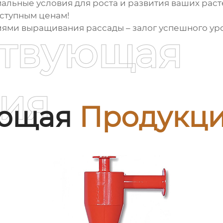
альные условия для роста и развития ваших раст
ступным ценам!
иями выращивания рассады – залог успешного ур
ствующая
ия
ующая
Продукц