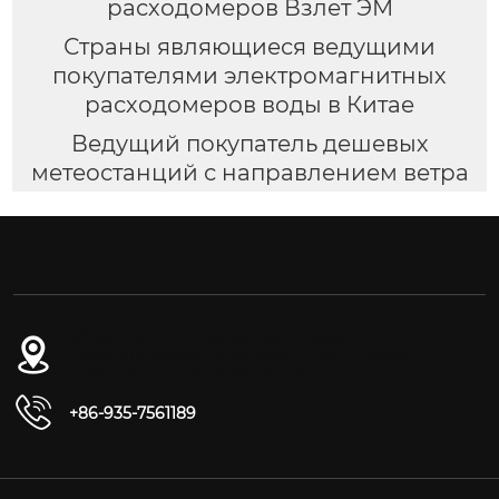
расходомеров Взлет ЭМ
Страны являющиеся ведущими
покупателями электромагнитных
расходомеров воды в Китае
Ведущий покупатель дешевых
метеостанций с направлением ветра
№ 54-1, дорога Дунган, Восточный
промышленный парк, уезд Юнчан, город
Цзиньчан, провинция Ганьсу
+86-935-7561189