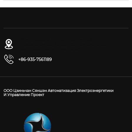
№ 54-1, дорога Дунган, Восточный
промышленный парк, уезд Юнчан, город
Цзиньчан, провинция Ганьсу
+86-935-7561189
ООО Цзиньчан Сяншэн Автоматизация Электроэнергетики
И Управление Проект