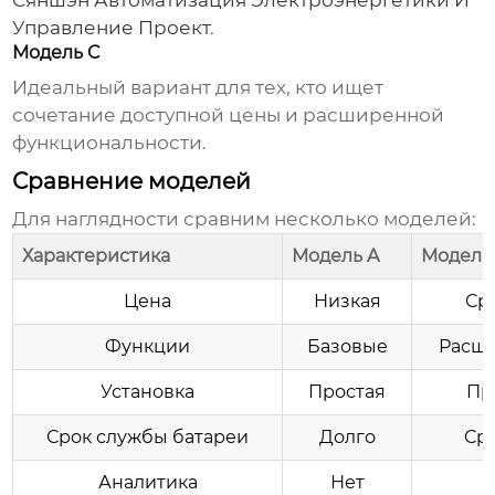
Сяншэн Автоматизация Электроэнергетики И
Управление Проект
.
Модель C
Идеальный вариант для тех, кто ищет
сочетание доступной цены и расширенной
функциональности.
Сравнение моделей
Для наглядности сравним несколько моделей:
Характеристика
Модель A
Модель
Цена
Низкая
Ср
Функции
Базовые
Расш
Установка
Простая
Пр
Срок службы батареи
Долго
Ср
Аналитика
Нет
Е