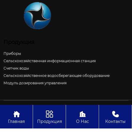
Продукция
Приборы
Сельскохозяйственная информационная станция
Счетчик воды
Сельскохозяйственное водосберегающее оборудование
Модуль дозирования управления
Авторское право©ООО Цзиньчан Сяншэн Автоматизация
Электроэнергетики И Управление Проект




Главная
Продукция
О Нас
Контакты