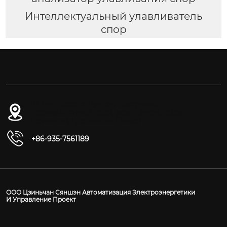
Интеллектуальный улавливатель
спор
№ 54-1, дорога Дунган, Восточный
промышленный парк, уезд Юнчан, город
Цзиньчан, провинция Ганьсу
+86-935-7561189
ООО Цзиньчан Сяншэн Автоматизация Электроэнергетики
И Управление Проект