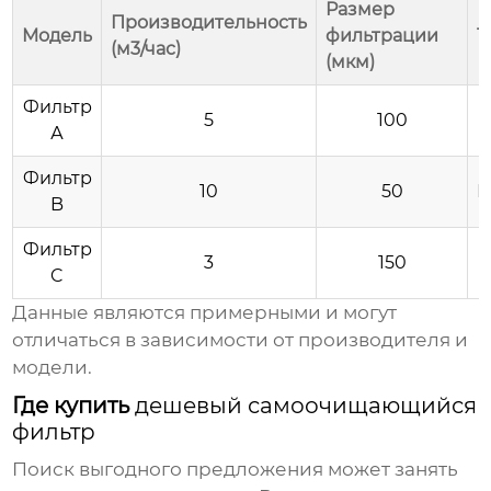
Размер
Производительность
Модель
фильтрации
Т
(м3/час)
(мкм)
Фильтр
5
100
А
Фильтр
10
50
П
B
Фильтр
3
150
C
Данные являются примерными и могут
отличаться в зависимости от производителя и
модели.
Где купить
дешевый самоочищающийся
фильтр
Поиск выгодного предложения может занять