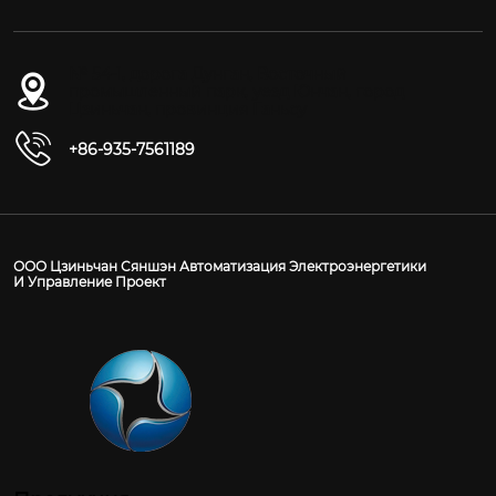
№ 54-1, дорога Дунган, Восточный
промышленный парк, уезд Юнчан, город
Цзиньчан, провинция Ганьсу
+86-935-7561189
ООО Цзиньчан Сяншэн Автоматизация Электроэнергетики
И Управление Проект