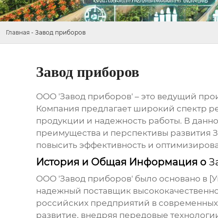
Главная
-
Завод приборов
Завод приборов
ООО '
Завод приборов
' – это ведущий пр
Компания предлагает широкий спектр р
продукции и надежность работы. В данн
преимущества и перспективы развития
З
повысить эффективность и оптимизиров
История и Общая Информация о
З
ООО '
Завод приборов
' было основано в 
надежный поставщик высококачественной
российских предприятий в современных 
развитие, внедряя передовые технологи