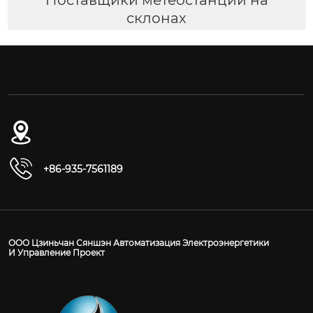
склонах
№ 54-1, дорога Дунган, Восточный
промышленный парк, уезд Юнчан, город
Цзиньчан, провинция Ганьсу
+86-935-7561189
ООО Цзиньчан Сяншэн Автоматизация Электроэнергетики
И Управление Проект