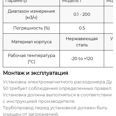
Параметр
Модель 1
Мод
Диапазон измерения
0.1 - 200
(м3/ч)
Погрешность (%)
0.5
Нержавеющая
Уг
Материал корпуса
сталь
Рабочая температура
-20 to +120
(°C)
Монтаж и эксплуатация
Установка
электромагнитного расходомера Ду
50
требует соблюдения определенных правил:
Установка должна выполняться в соответствии
с инструкцией производителя.
Трубопровод перед установкой должен быть
очищен от загрязнений.