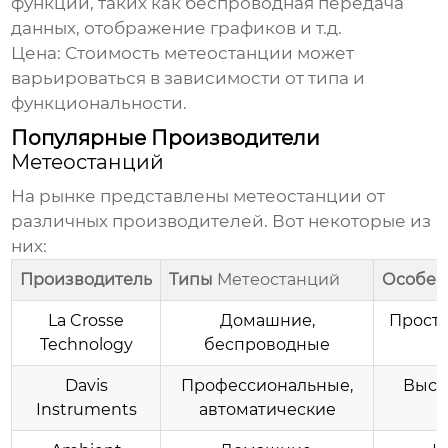
функций, таких как беспроводная передача
данных, отображение графиков и т.д.
Цена:
Стоимость
метеостанции
может
варьироваться в зависимости от типа и
функциональности.
Популярные Производители
Метеостанций
На рынке представлены
метеостанции
от
различных производителей. Вот некоторые из
них:
Производитель
Типы
Метеостанций
Особен
La Crosse
Домашние,
Просто
Technology
беспроводные
Davis
Профессиональные,
Высо
Instruments
автоматические