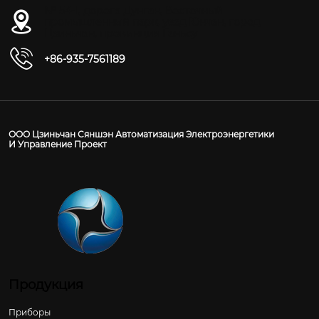
№ 54-1, дорога Дунган, Восточный
промышленный парк, уезд Юнчан, город
Цзиньчан, провинция Ганьсу
+86-935-7561189
ООО Цзиньчан Сяншэн Автоматизация Электроэнергетики
И Управление Проект
Продукция
Приборы