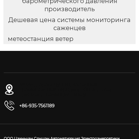
барометрического давления
производитель
Дешевая цена системы мониторинга
саженцев
метеостанция ветер
№ 54-1, дорога Дунган, Восточный
промышленный парк, уезд Юнчан, город
Цзиньчан, провинция Ганьсу
+86-935-7561189
ООО Цзиньчан Сяншэн Автоматизация Электроэнергетики