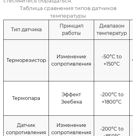
стесняйтесь обращаться.
Таблица сравнения типов датчиков
температуры
Принцип
Диапазон
Тип датчика
работы
температур
Изменение
-50°C to
Терморезистор
ч
сопротивления
+150°C
Эффект
-200°C to
Термопара
Зеебека
+1800°C
Датчик
Изменение
-200°C to
В
сопротивления
сопротивления