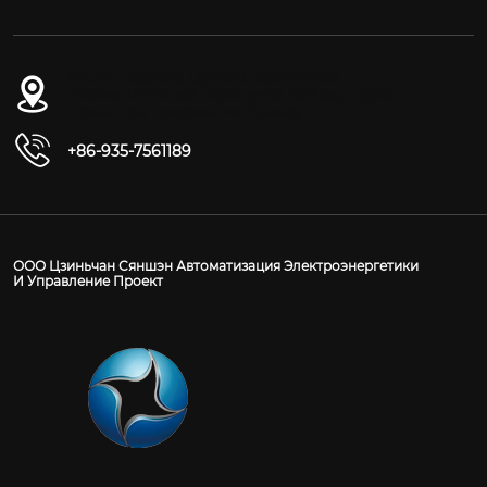
№ 54-1, дорога Дунган, Восточный
промышленный парк, уезд Юнчан, город
Цзиньчан, провинция Ганьсу
+86-935-7561189
ООО Цзиньчан Сяншэн Автоматизация Электроэнергетики
И Управление Проект