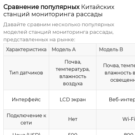
Сравнение популярных
Китайских
станций мониторинга рассады
Давайте сравним несколько популярных
моделей
станций мониторинга рассады
,
представленных на рынке:
Характеристика
Модель А
Модель B
Почва,
Почва, темп
температура,
Тип датчиков
влажность в
влажность
освещенн
воздуха
Интерфейс
LCD экран
Веб-инте
Подключение к
Нет
Wi-F
сети