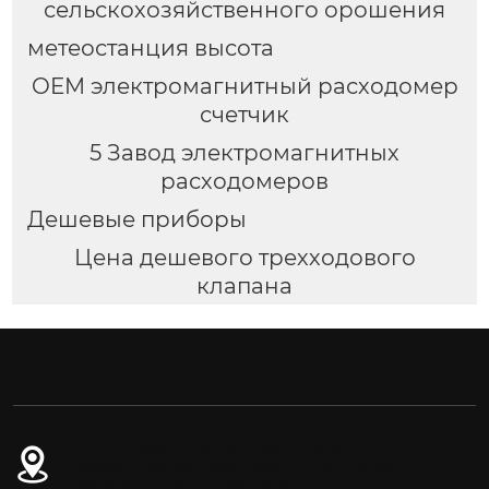
сельскохозяйственного орошения
метеостанция высота
OEM электромагнитный расходомер
счетчик
5 Завод электромагнитных
расходомеров
Дешевые приборы
Цена дешевого трехходового
клапана
№ 54-1, дорога Дунган, Восточный
промышленный парк, уезд Юнчан, город
Цзиньчан, провинция Ганьсу