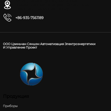
№ 54-1, дорога Дунган, Восточный
промышленный парк, уезд Юнчан, город
Цзиньчан, провинция Ганьсу
+86-935-7561189
ООО Цзиньчан Сяншэн Автоматизация Электроэнергетики
И Управление Проект
Продукция
Приборы