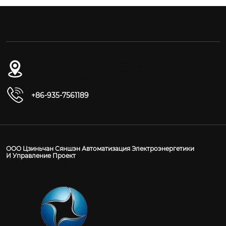
№ 54-1, дорога Дунган, Восточный
промышленный парк, уезд Юнчан, город
Цзиньчан, провинция Ганьсу
+86-935-7561189
ООО Цзиньчан Сяншэн Автоматизация Электроэнергетики
И Управление Проект