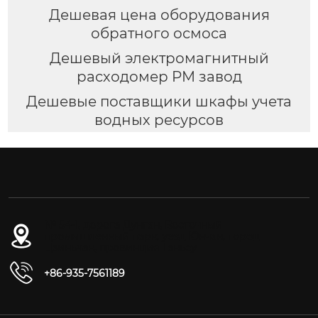
Дешевая цена оборудования
обратного осмоса
Дешевый электромагнитный
расходомер PM завод
Дешевые поставщики шкафы учета
водных ресурсов
№ 54-1, дорога Дунган, Восточный
промышленный парк, уезд Юнчан, город
Цзиньчан, провинция Ганьсу
+86-935-7561189