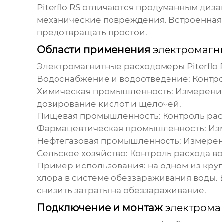
Piterflo RS
отличаются продуманным дизайн
механические повреждения. Встроенная 
предотвращать простои.
Области применения
электромагни
Электромагнитные расходомеры Piterflo 
Водоснабжение и водоотведение:
Контро
Химическая промышленность:
Измерение
дозирование кислот и щелочей.
Пищевая промышленность:
Контроль рас
Фармацевтическая промышленность:
Изм
Нефтегазовая промышленность:
Измерени
Сельское хозяйство:
Контроль расхода в
Пример использования: на одном из кру
хлора в системе обеззараживания воды.
снизить затраты на обеззараживание.
Подключение и монтаж
электромаг