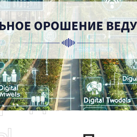
родаваем
ы