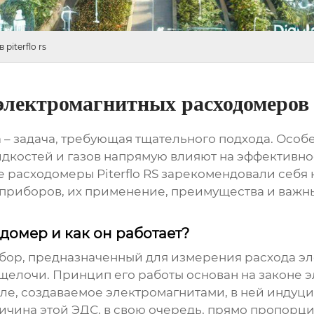
iterflo rs
лектромагнитных расходомеров pi
– задача, требующая тщательного подхода. Особе
дкостей и газов напрямую влияют на эффективно
 расходомеры Piterflo RS
зарекомендовали себя к
приборов, их применение, преимущества и важные
домер и как он работает?
бор, предназначенный для измерения расхода эл
и щелочи. Принцип его работы основан на законе
оле, создаваемое электромагнитами, в ней индуц
ичина этой ЭДС, в свою очередь, прямо пропорц