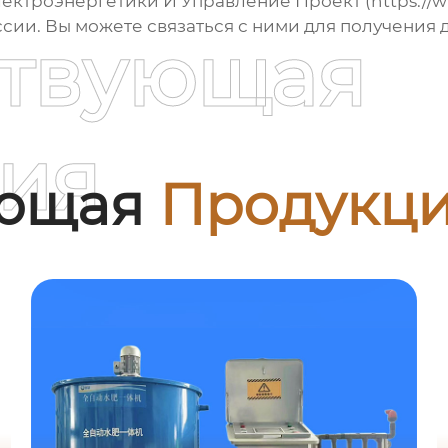
ектроэнергетики И Управление Проект
(https://
ссии. Вы можете связаться с ними для получения
ствующая
ия
ующая
Продукц