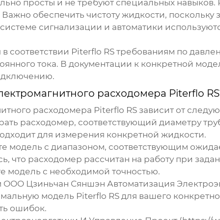
льно просты и не требуют специальных навыков. 
 Важно обеспечить чистоту жидкости, поскольку з
 системе сигнализации и автоматики использую
 в соответствии
Piterflo RS
требованиям по давлен
оянного тока. В документации к конкретной мод
одключению.
лектромагнитного расходомера Piterflo RS
итного расходомера Piterflo RS
зависит от следу
ать расходомер, соответствующий диаметру тру
одходит для измерения конкретной жидкости.
е модель с диапазоном, соответствующим ожида
ь, что расходомер рассчитан на работу при зада
 модель с необходимой точностью.
м ООО Цзиньчан Сяншэн Автоматизация Электроэн
тимальную модель
Piterflo RS
для вашего конкретно
ть ошибок.