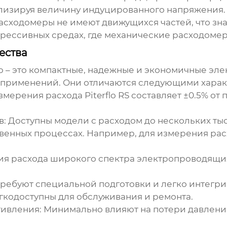
ализируя величину индуцированного напряжения.
расходомеры
не имеют движущихся частей, что зн
агрессивных средах, где механические расходомер
ества
o
– это компактные, надежные и экономичные эл
 применений. Они отличаются следующими харак
измерения расхода
Piterflo RS
составляет ±0.5% от 
в:
Доступны модели с расходом до нескольких тыся
твенных процессах. Например, для измерения ра
ия расхода широкого спектра электропроводящи
ребуют специальной подготовки и легко интегр
гкодоступны для обслуживания и ремонта.
тивления:
Минимально влияют на потери давления