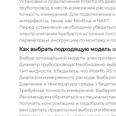
Установка и подключение
Piterflo RS
дово
трубопровод в месте измерения расхода.
точность измерений. Для подключения к
интерфейсы, такие как Modbus и HART.
Перед установкой необходимо убедиться
электропитания требуется источник пост
параметры и инструкции по монтажу и п
Как выбрать подходящую модель
э
Выбор оптимальной модели
электромагн
Диаметр трубопровода:
Необходимо выбр
Тип жидкости:
Убедитесь, что
Piterflo RS
п
Диапазон измеряемого расхода:
Выберит
Давление и температура среды:
Убедитес
Требуемая точность измерений:
Выберите
Рекомендуем обратиться к специалиста
получить консультацию и подобрать оп
вам сделать правильный выбор и избежа