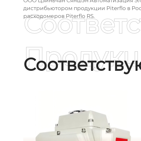
ООО Цзиньчан Сяншэн Автоматизация Эл
дистрибьютором продукции
Piterflo
в Ро
Соответ
расходомеров
Piterflo RS
.
Продукц
Соответств