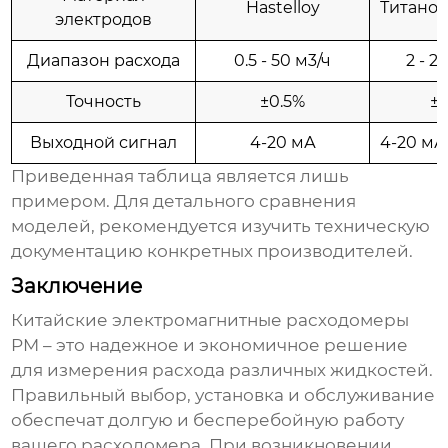
Hastelloy
Титанов
электродов
Диапазон расхода
0.5 - 50 м3/ч
2 - 2
Точность
±0.5%
±
Выходной сигнал
4-20 мА
4-20 мА
Приведенная таблица является лишь
примером. Для детального сравнения
моделей, рекомендуется изучить техническую
документацию конкретных производителей.
Заключение
Китайские электромагнитные расходомеры
PM
– это надежное и экономичное решение
для измерения расхода различных жидкостей.
Правильный выбор, установка и обслуживание
обеспечат долгую и бесперебойную работу
вашего расходомера. При возникновении