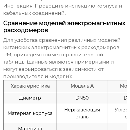
Инспекция:
Проводите инспекцию корпуса и
кабельных соединений.
Сравнение моделей электромагнитных
расходомеров
Для удобства сравнения различных моделей
китайских электромагнитных расходомеров
PM
, приведем пример сравнительной
таблицы (данные являются примерными и
могут варьироваться в зависимости от
производителя и модели):
Характеристика
Модель A
Мод
Диаметр
DN50
DN
Нержавеющая
Углер
Материал корпуса
сталь
с
Материал