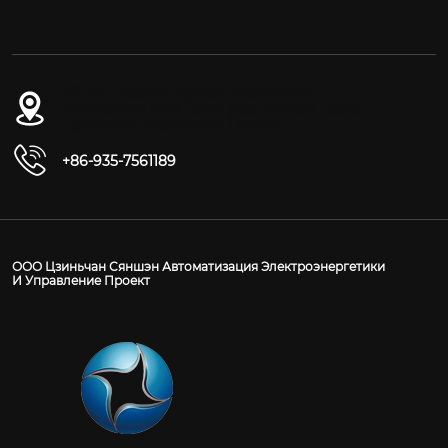
№ 54-1, дорога Дунган, Восточный
промышленный парк, уезд Юнчан, город
Цзиньчан, провинция Ганьсу
+86-935-7561189
ООО Цзиньчан Сяншэн Автоматизация Электроэнергетики
И Управление Проект