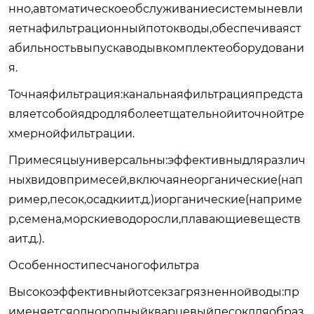
нно,автоматическоеобслуживаниесистемыневли
яетнафильтрационныйпотокводы,обеспечиваяст
абильностьвыпускаводывкомплектеоборудовани
я.
Точнаяфильтрация:канальнаяфильтрацияпредста
вляетсобойядродляболеетщательнойиточнойтре
хмернойфильтрации.
Примесяцыуниверсальны:эффективныдляразлич
ныхвидовпримесей,включаянеорганические(нап
ример,песок,осадкиит.д.)иорганические(наприме
р,семена,морскиеводоросли,плавающиевеществ
аит.д.).
Особенностипесчаногофильтра
Высокоэффективныйотсекзагрязненнойводы:пр
именяетсяоднородныйкварцевыйпесокдляобраз