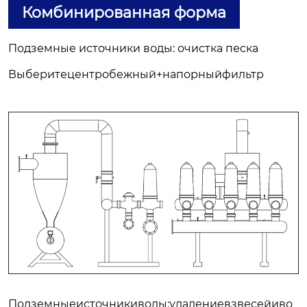
Комбинированная форма
Подземные источники воды: очистка песка
Выберитецентробежный+напорныйфильтр
Подземныеисточникиводы:удалениевзвесейиво