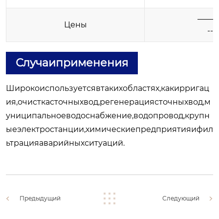
——
Цены
----
Случаиприменения
Широкоиспользуетсявтакихобластях,какирригац
ия,очисткасточныхвод,регенерациясточныхвод,м
униципальноеводоснабжение,водопровод,крупн
ыеэлектростанции,химическиепредприятияифил
ьтрацияаварийныхситуаций.
Предыдущий
Следующий