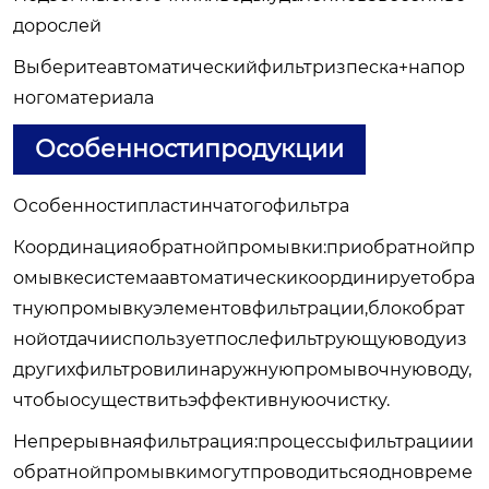
дорослей
Выберитеавтоматическийфильтризпеска+напор
ногоматериала
Особенностипродукции
Особенностипластинчатогофильтра
Координацияобратнойпромывки:приобратнойпр
омывкесистемаавтоматическикоординируетобра
тнуюпромывкуэлементовфильтрации,блокобрат
нойотдачииспользуетпослефильтрующуюводуиз
другихфильтровилинаружнуюпромывочнуюводу,
чтобыосуществитьэффективнуюочистку.
Непрерывнаяфильтрация:процессыфильтрациии
обратнойпромывкимогутпроводитьсяодновреме