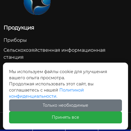
Продукция
Приборы
Сельскохозяйственная информационная
станция
Счетчик воды
Мы используем файлы cookie для улучшения
Сельскохозяйственное водосберегающее
вашего опыта просмотра.
оборудование
Продолжая использовать этот сайт, вы
соглашаетесь с нашей
Политикой
Модуль дозирования управления
конфиденциальности.
Только необходимые
Принять все
Авторское право©ООО Цзиньчан Сяншэн
Автоматизация Электроэнергетики И