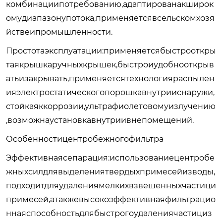
комбинациипотребованию,адаптированакширок
омудиапазонупотока,применяетсявсельскомхозя
йствеипромышленности.
Простотаэксплуатации:применяетсябыстрооткры
таякрышкаручныхкрышек,быстроиудобнооткрыв
атьизакрывать,применяетсятехнологияраспылен
ияэлектростатическогопорошкавнутрииснаружи,
стойкаяккоррозии,ультрафиолетовомуизлучению
,возможнаустановкавнутриивнепомещений.
Особенностицентробежногофильтра
Эффективнаясепарация:использованиецентробе
жныхсилдлявыделениятвердыхпримесейизводы,
подходитдляудалениямелкихвзвешенныхчастици
примесей,атакжевысокоэффективнаяфильтрацио
ннаяспособностьдлябыстрогоудалениячастициз