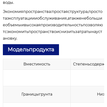
воды.
Экономияпространства:простаяструктура,просто
таэксплуатациииобслуживания,атакженебольши
еобъемыивысокаяпроизводительностьпозволяю
тсэкономитьпространствоиснизитьзатратынауст
ановку.
Модельпродукта
Вместимость
Степеньсодерж
Границыгрунта
Низк