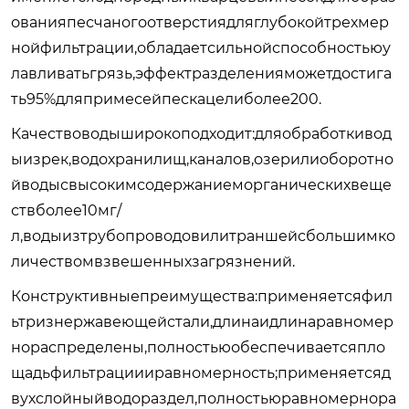
ованияпесчаногоотверстиядляглубокойтрехмер
нойфильтрации,обладаетсильнойспособностьюу
лавливатьгрязь,эффектразделенияможетдостига
ть95%дляпримесейпескацелиболее200.
Качествоводыширокоподходит:дляобработкивод
ыизрек,водохранилищ,каналов,озерилиоборотно
йводысвысокимсодержаниеморганическихвеще
ствболее10мг/
л,водыизтрубопроводовилитраншейсбольшимко
личествомвзвешенныхзагрязнений.
Конструктивныепреимущества:применяетсяфил
ьтризнержавеющейстали,длинаидлинаравномер
нораспределены,полностьюобеспечиваетсяпло
щадьфильтрациииравномерность;применяетсяд
вухслойныйводораздел,полностьюравномернора