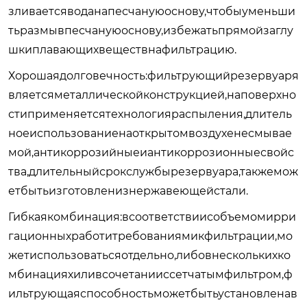
зливаетсяводанапесчануюоснову,чтобыуменьши
тьразмывпесчануюоснову,избежатьпрямойзаглу
шкиплавающихвеществнафильтрацию.
Хорошаядолговечность:фильтрующийрезервуаря
вляетсяметаллическойконструкцией,наповерхно
стиприменяетсятехнологияраспыления,длитель
ноеиспользованиенаоткрытомвоздухенесмывае
мой,антикоррозийныеиантикоррозионныесвойс
тва,длительныйсрокслужбырезервуара,такжемож
етбытьизготовленизнержавеющейстали.
Гибкаякомбинация:всоответствиисобъемомирри
гационныхработитребованиямикфильтрации,мо
жетиспользоватьсяотдельно,либовнесколькихко
мбинацияхиливсочетанииссетчатымфильтром,ф
ильтрующаяспособностьможетбытьустановленав