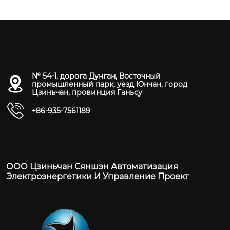
льный с
ерений, автоматической отчетности д
ьная уль
одомера, отчетности данных, вызванн
я общая
едением карты, функция защиты от ни
дорога о
апряжения, функция антимагнитной ат
иоксид с
нкция защиты от аномалий счетчика, ф
ислород,
обслуживания клапанов, цикл отчетно
№ 54-1, дорога Дунган, Восточный
промышленный парк, уезд Юнчан, город
он, 1 до
ных может быть установлен, дистанци
Цзиньчан, провинция Ганьсу
ы воды, 
правление клапанами, а также через ж
 (общий
ристалл Информация также отображае
+86-935-7561189
вный до
 ЖК-дисплее.
циал поч
 к комп
яти, по 
ООО Цзиньчан Сяншэн Автоматизация
а Релей
Электроэнергетики И Управление Проект
ным.