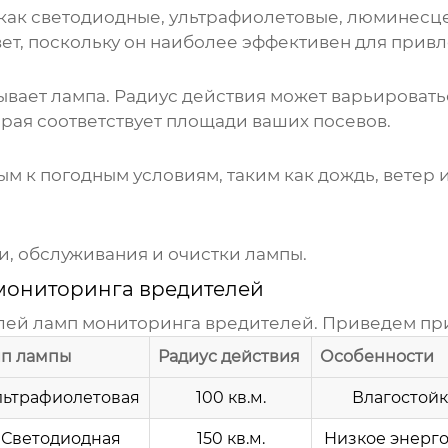
 как светодиодные, ультрафиолетовые, люминесц
ет, поскольку он наиболее эффективен для прив
ывает лампа. Радиус действия может варьировать
рая соответствует площади ваших посевов.
м к погодным условиям, таким как дождь, ветер 
и, обслуживания и очистки лампы.
мониторинга вредителей
елей
ламп мониторинга вредителей
. Приведем пр
ип лампы
Радиус действия
Особенности
льтрафиолетовая
100 кв.м.
Влагостойк
Светодиодная
150 кв.м.
Низкое энерг