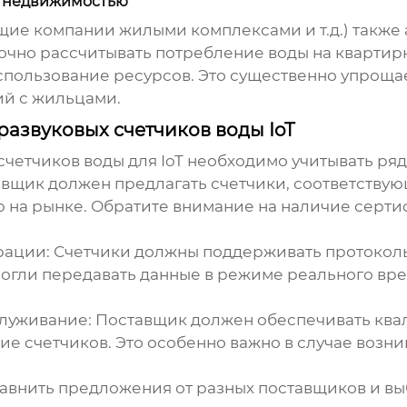
 недвижимостью
е компании жилыми комплексами и т.д.) также 
очно рассчитывать потребление воды на квартирн
ользование ресурсов. Это существенно упрощае
й с жильцами.
азвуковых счетчиков воды IoT
четчиков воды для IoT необходимо учитывать ря
вщик должен предлагать счетчики, соответству
на рынке. Обратите внимание на наличие сертиф
рации:
Счетчики должны поддерживать протоколы
 могли передавать данные в режиме реального в
луживание:
Поставщик должен обеспечивать кв
е счетчиков. Это особенно важно в случае возн
внить предложения от разных поставщиков и вы