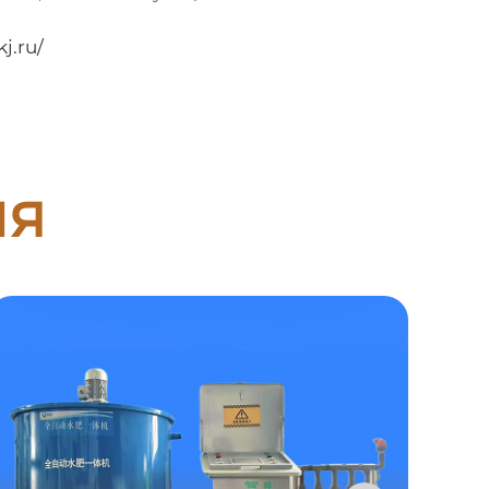
j.ru/
ия