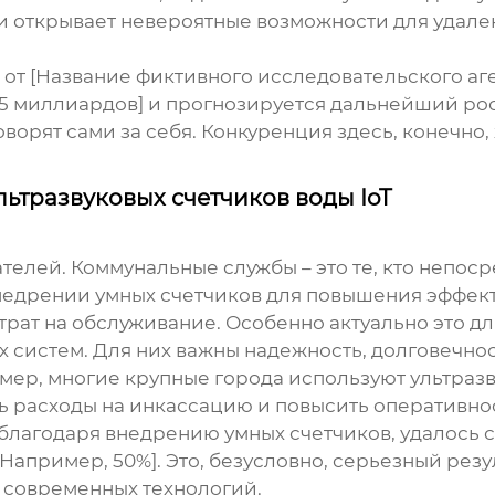
и открывает невероятные возможности для удале
от [Название фиктивного исследовательского аге
$5 миллиардов] и прогнозируется дальнейший рост
ворят сами за себя. Конкуренция здесь, конечно, 
ьтразвуковых счетчиков воды IoT
ателей. Коммунальные службы – это те, кто непос
недрении умных счетчиков для повышения эффек
рат на обслуживание. Особенно актуально это дл
 систем. Для них важны надежность, долговечнос
ер, многие крупные города используют ультраз
ть расходы на инкассацию и повысить оперативно
благодаря внедрению умных счетчиков, удалось с
Например, 50%]. Это, безусловно, серьезный рез
 современных технологий.