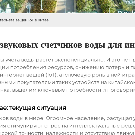
ернета вещей IoT в Китае
звуковых счетчиков воды для ин
 учета воды растет экспоненциально. И это не пр
ции потребления ресурсов, снижению потерь и
интернет вещей (IoT), а ключевую роль в ней игр
вными покупателями таких устройств на китайск
ка, выделим ключевые потребности и поговорим о
ае: текущая ситуация
ков воды в мире. Огромное население, растущая 
ия стимулируют спрос на интеллектуальные реш
ысокой точности, надежности и отсутствию движущ