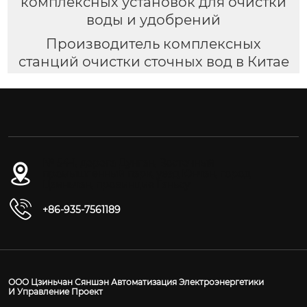
комплексных установок для очистки
воды и удобрений
Производитель комплексных
станций очистки сточных вод в Китае
№ 54-1, дорога Дунган, Восточный
промышленный парк, уезд Юнчан, город
Цзиньчан, провинция Ганьсу
+86-935-7561189
ООО Цзиньчан Сяншэн Автоматизация Электроэнергетики
И Управление Проект