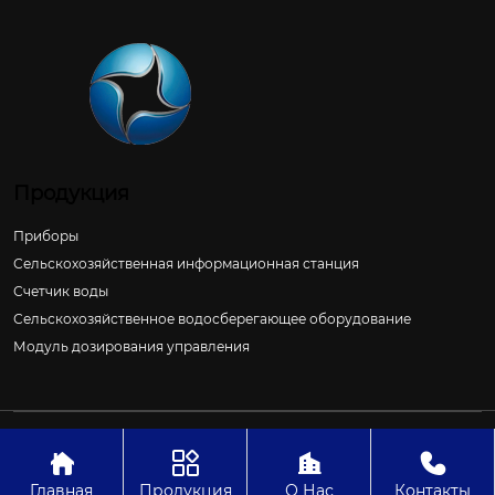
Продукция
Приборы
Сельскохозяйственная информационная станция
Счетчик воды
Сельскохозяйственное водосберегающее оборудование
Модуль дозирования управления
Авторское право©ООО Цзиньчан Сяншэн Автоматизация
Электроэнергетики И Управление Проект




Главная
Продукция
О Нас
Контакты