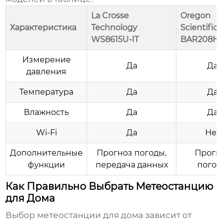
La Crosse
Oregon
Характеристика
Technology
Scientific
WS8615U-IT
BAR208H
Измерение
Да
Да
давления
Температура
Да
Да
Влажность
Да
Да
Wi-Fi
Да
Нет
Дополнительные
Прогноз погоды,
Прогн
функции
передача данных
пого
Как Правильно Выбрать Метеостанцию
для Дома
Выбор
метеостанции
для дома зависит от