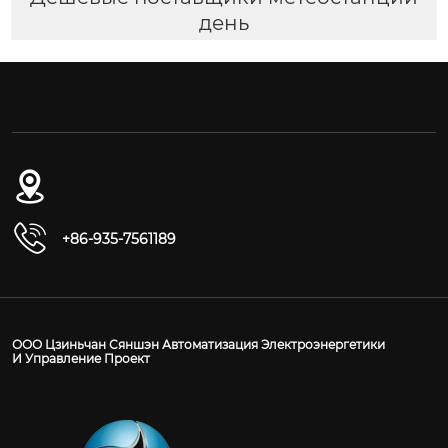
день
№ 54-1, дорога Дунган, Восточный
промышленный парк, уезд Юнчан, город
Цзиньчан, провинция Ганьсу
+86-935-7561189
ООО Цзиньчан Сяншэн Автоматизация Электроэнергетики
И Управление Проект