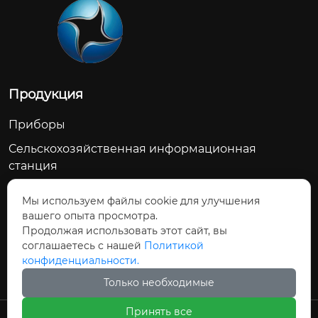
Продукция
Приборы
Сельскохозяйственная информационная
станция
Счетчик воды
Мы используем файлы cookie для улучшения
Сельскохозяйственное водосберегающее
вашего опыта просмотра.
оборудование
Продолжая использовать этот сайт, вы
соглашаетесь с нашей
Политикой
Модуль дозирования управления
конфиденциальности.
Только необходимые
Принять все