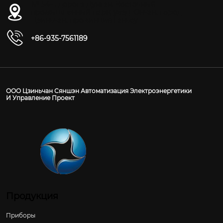
№ 54-1, дорога Дунган, Восточный
промышленный парк, уезд Юнчан, город
Цзиньчан, провинция Ганьсу
+86-935-7561189
ООО Цзиньчан Сяншэн Автоматизация Электроэнергетики
И Управление Проект
Продукция
Приборы