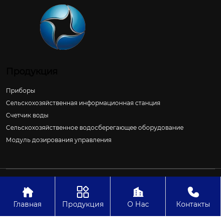
Продукция
Приборы
Сельскохозяйственная информационная станция
Счетчик воды
Сельскохозяйственное водосберегающее оборудование
Модуль дозирования управления
Авторское право©ООО Цзиньчан Сяншэн Автоматизация
Электроэнергетики И Управление Проект




Главная
Продукция
О Нас
Контакты