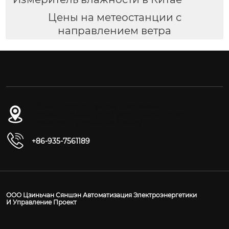
Цены на метеостанции с
направлением ветра
№ 54-1, дорога Дунган, Восточный
промышленный парк, уезд Юнчан, город
Цзиньчан, провинция Ганьсу
+86-935-7561189
ООО Цзиньчан Сяншэн Автоматизация Электроэнергетики
И Управление Проект