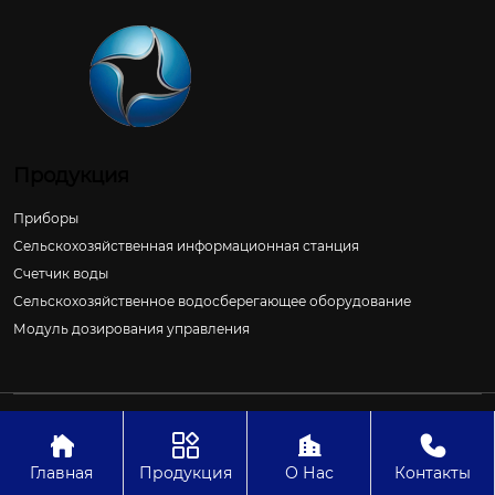
Продукция
Приборы
Сельскохозяйственная информационная станция
Счетчик воды
Сельскохозяйственное водосберегающее оборудование
Модуль дозирования управления
Авторское право©ООО Цзиньчан Сяншэн Автоматизация
Электроэнергетики И Управление Проект




Главная
Продукция
О Нас
Контакты