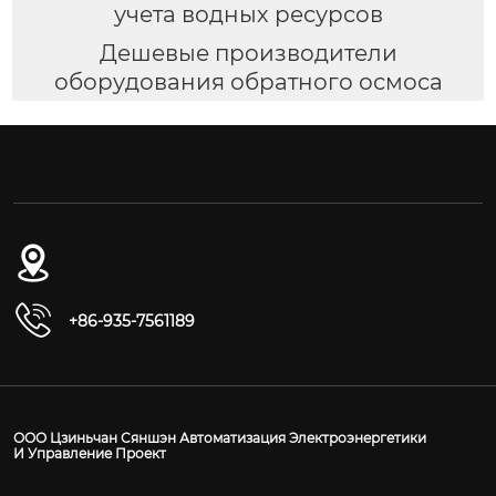
учета водных ресурсов
Дешевые производители
оборудования обратного осмоса
№ 54-1, дорога Дунган, Восточный
промышленный парк, уезд Юнчан, город
Цзиньчан, провинция Ганьсу
+86-935-7561189
ООО Цзиньчан Сяншэн Автоматизация Электроэнергетики
И Управление Проект