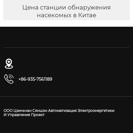
Цена станции обнаружения
насекомых в Китае
№ 54-1, дорога Дунган, Восточный
промышленный парк, уезд Юнчан, город
Цзиньчан, провинция Ганьсу
+86-935-7561189
ООО Цзиньчан Сяншэн Автоматизация Электроэнергетики
И Управление Проект