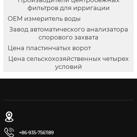
фильтров для ирригации
OEM измеритель воды
Завод автоматического анализатора
спорового захвата
Цена пластинчатых ворот
Цена сельскохозяйственных четырех
условий
№ 54-1, дорога Дунган, Восточный
промышленный парк, уезд Юнчан, город
Цзиньчан, провинция Ганьсу
+86-935-7561189