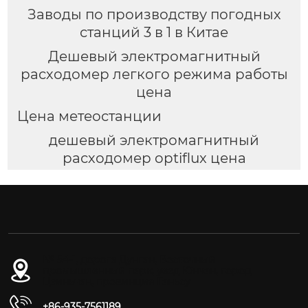
Заводы по производству погодных
станций 3 в 1 в Китае
Дешевый электромагнитный
расходомер легкого режима работы
цена
Цена метеостанции
дешевый электромагнитный
расходомер optiflux цена
№ 54-1, дорога Дунган, Восточный
промышленный парк, уезд Юнчан, город
Цзиньчан, провинция Ганьсу
+86-935-7561189