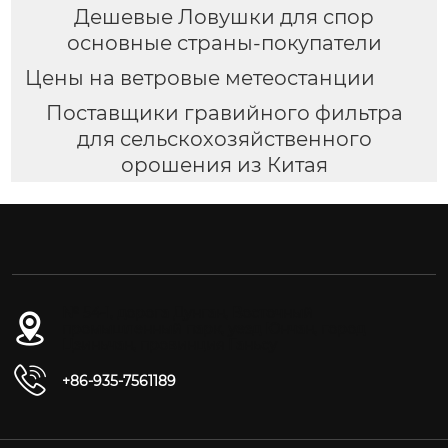
Дешевые Ловушки для спор
основные страны-покупатели
Цены на ветровые метеостанции
Поставщики гравийного фильтра
для сельскохозяйственного
орошения из Китая
№ 54-1, дорога Дунган, Восточный
промышленный парк, уезд Юнчан, город
Цзиньчан, провинция Ганьсу
+86-935-7561189