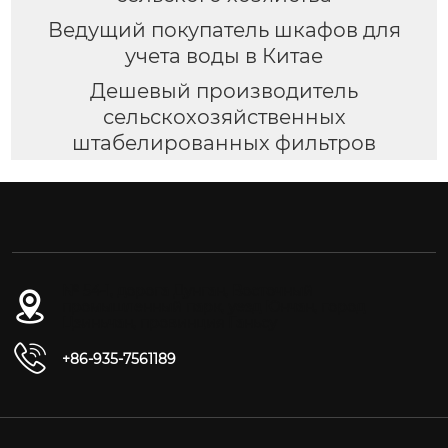
Ведущий покупатель шкафов для
учета воды в Китае
Дешевый производитель
сельскохозяйственных
штабелированных фильтров
№ 54-1, дорога Дунган, Восточный
промышленный парк, уезд Юнчан, город
Цзиньчан, провинция Ганьсу
+86-935-7561189