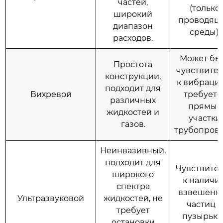
частей,
(только
широкий
проводящ
диапазон
среды).
расходов.
Может бы
Простота
чувствите
конструкции,
к вибраци
подходит для
Вихревой
требуетс
различных
прямые
жидкостей и
участки
газов.
трубопрово
Неинвазивный,
подходит для
Чувствите
широкого
к наличи
спектра
взвешенн
Ультразвуковой
жидкостей, не
частиц 
требует
пузырько
остановки