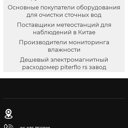
Основные покупатели оборудования
для очистки сточных вод
Поставщики метеостанций для
наблюдений в Китае
Производители мониторинга
влажности
Дешевый электромагнитный
расходомер piterflo rs завод
№ 54-1, дорога Дунган, Восточный
промышленный парк, уезд Юнчан, город
Цзиньчан, провинция Ганьсу