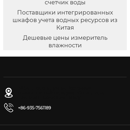
счетчик воды
Поставщики интегрированных
шкафов учета водных ресурсов из
Китая
Дешевые цены измеритель
влажности
№ 54-1, дорога Дунган, Восточный
промышленный парк, уезд Юнчан, город
Цзиньчан, провинция Ганьсу
+86-935-7561189