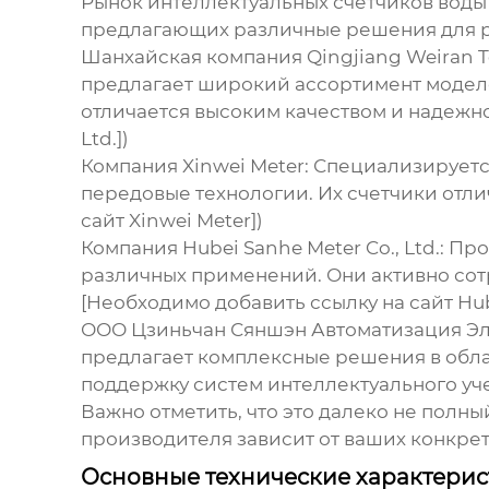
Рынок интеллектуальных счетчиков воды
предлагающих различные решения для ра
Шанхайская компания Qingjiang Weiran Te
предлагает широкий ассортимент моделе
отличается высоким качеством и надежнос
Ltd.])
Компания Xinwei Meter
: Специализируетс
передовые технологии. Их счетчики отли
сайт Xinwei Meter])
Компания Hubei Sanhe Meter Co., Ltd.
: Пр
различных применений. Они активно сот
[Необходимо добавить ссылку на сайт Hubei
ООО Цзиньчан Сяншэн Автоматизация Эл
предлагает комплексные решения в обла
поддержку систем интеллектуального уче
Важно отметить, что это далеко не полн
производителя зависит от ваших конкре
Основные технические характери