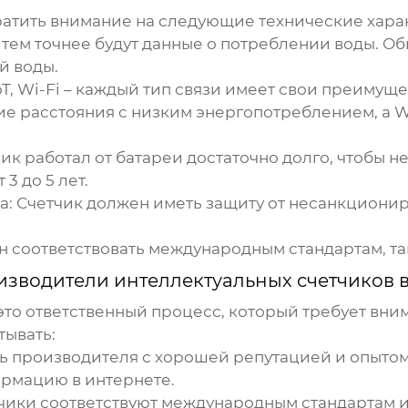
ратить внимание на следующие технические хара
, тем точнее будут данные о потреблении воды. О
й воды.
oT, Wi-Fi – каждый тип связи имеет свои преиму
е расстояния с низким энергопотреблением, а Wi
чик работал от батареи достаточно долго, чтобы 
3 до 5 лет.
а
: Счетчик должен иметь защиту от несанкционир
н соответствовать международным стандартам, таким 
зводители интеллектуальных счетчиков в
это ответственный процесс, который требует вни
тывать:
ть производителя с хорошей репутацией и опытом
ормацию в интернете.
етчики соответствуют международным стандартам 