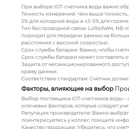
При выборе IOT-счетчика воды важно об
Точность измерений
: Чем выше точность
2% для холодной воды и ±3-5% для горяче
Тип беспроводной связи
: LoRaWAN, NB-I
подходит для передачи данных на больши
расстояния с высокой скоростью.
Срок службы батареи
: Важно, чтобы счет
Срок службы батареи может составлять от 
Защита от несанкционированного доступ
кражу данных.
Соответствие стандартам
: Счетчик долже
Факторы, влияющие на выбор
Прои
Выбор поставщика IOT-счетчиков воды – 
ключевых факторов, которые следует учи
Репутация производителя
: Важно выбра
поинтересуйтесь у коллег, поищите инф
Качество продукции
: Убедитесь, что сч