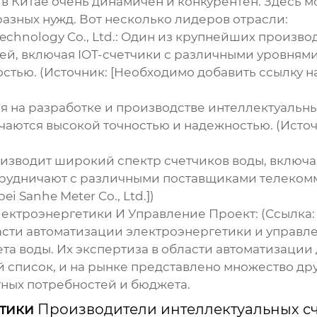
 в Китае очень динамичен и конкурентен. Здесь 
зных нужд. Вот несколько лидеров отрасли:
chnology Co., Ltd.
: Один из крупнейших производ
й, включая IOT-счетчики с различными уровням
тью. (Источник: [Необходимо добавить ссылку на 
я на разработке и производстве интеллектуальн
чаются высокой точностью и надежностью. (Источ
оизводит широкий спектр счетчиков воды, включа
рудничают с различными поставщиками телекомм
 Sanhe Meter Co., Ltd.])
ектроэнергетики И Управление Проект
: (Ссылка
сти автоматизации электроэнергетики и управл
та воды. Их экспертиза в области автоматизации
ый список, и на рынке представлено множество д
тных потребностей и бюджета.
стики
Производители интеллектуальных сч