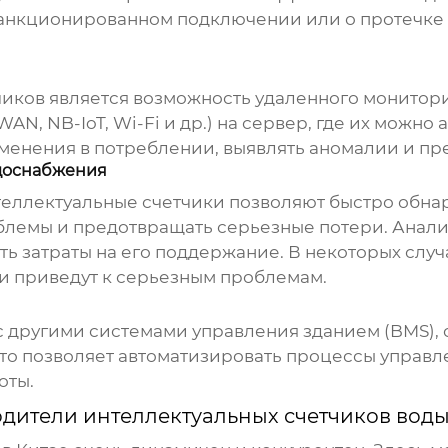
анкционированном подключении или о протечке в
чиков является возможность удаленного монитор
N, NB-IoT, Wi-Fi и др.) на сервер, где их можно 
менения в потреблении, выявлять аномалии и пр
доснабжения
теллектуальные счетчики позволяют быстро обнар
облемы и предотвращать серьезные потери. Анали
 затраты на его поддержание. В некоторых случа
они приведут к серьезным проблемам.
с другими системами управления зданием (BMS),
то позволяет автоматизировать процессы управл
оты.
дители интеллектуальных счетчиков воды 