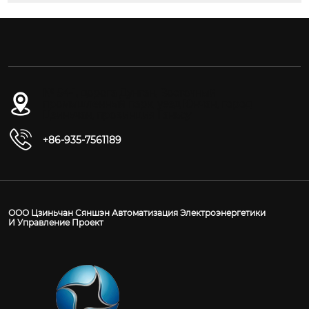
№ 54-1, дорога Дунган, Восточный
промышленный парк, уезд Юнчан, город
Цзиньчан, провинция Ганьсу
+86-935-7561189
ООО Цзиньчан Сяншэн Автоматизация Электроэнергетики
И Управление Проект