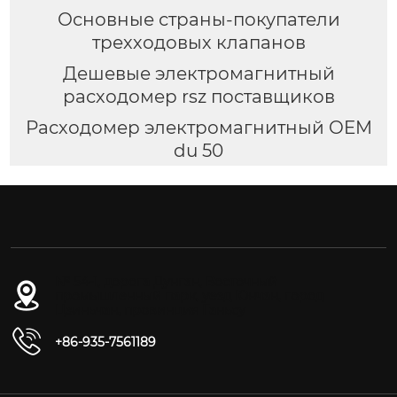
Основные страны-покупатели
трехходовых клапанов
Дешевые электромагнитный
расходомер rsz поставщиков
Расходомер электромагнитный OEM
du 50
№ 54-1, дорога Дунган, Восточный
промышленный парк, уезд Юнчан, город
Цзиньчан, провинция Ганьсу
+86-935-7561189