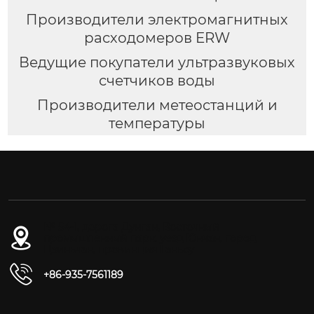
Производители электромагнитных
расходомеров ERW
Ведущие покупатели ультразвуковых
счетчиков воды
Производители метеостанций и
температуры
№ 54-1, дорога Дунган, Восточный
промышленный парк, уезд Юнчан, город
Цзиньчан, провинция Ганьсу
+86-935-7561189