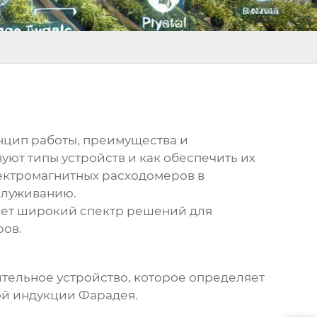
инцип работы, преимущества и
уют типы устройств и как обеспечить их
ектромагнитных расходомеров
в
служиванию.
ет широкий спектр решений для
ров
.
ительное устройство, которое определяет
ой индукции Фарадея.