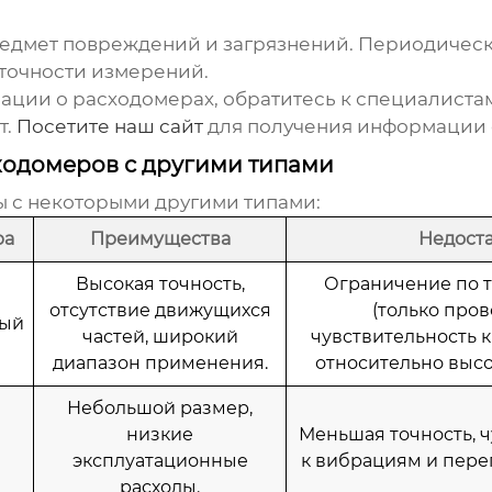
едмет повреждений и загрязнений. Периодическ
точности измерений.
мации о
расходомерах
, обратитесь к специалист
т
.
Посетите наш сайт
для получения информации 
ходомеров с другими типами
ы
с некоторыми другими типами:
ра
Преимущества
Недост
Высокая точность,
Ограничение по 
отсутствие движущихся
(только пров
ный
частей, широкий
чувствительность к
диапазон применения.
относительно высо
Небольшой размер,
низкие
Меньшая точность, 
эксплуатационные
к вибрациям и пере
расходы.