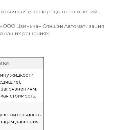
и очищайте электроды от отложений.
ам
ООО Цзиньчан Сяншэн Автоматизация
о наших решениях.
атки
типу жидкости
одящие),
 загрязнениям,
кая стоимость.
чувствительность
падам давления.