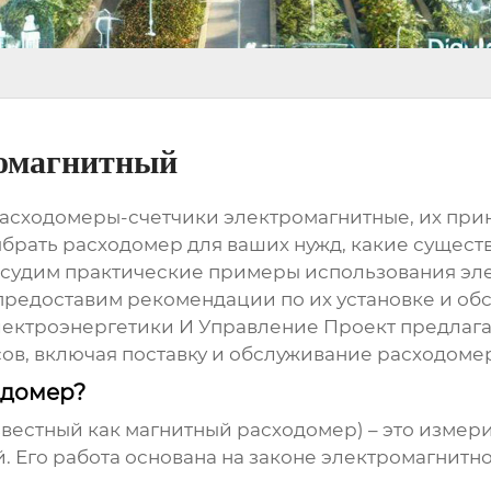
ромагнитный
асходомеры-счетчики электромагнитные
, их пр
ыбрать
расходомер
для ваших нужд, какие существ
бсудим практические примеры использования
эл
редоставим рекомендации по их установке и об
ектроэнергетики И Управление Проект
предлага
ов, включая поставку и обслуживание
расходоме
одомер?
звестный как магнитный расходомер) – это измер
 Его работа основана на законе электромагнитн