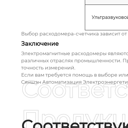
Ультразвуково
Выбор
расходомера-счетчика
зависит от
Заключение
Электромагнитные расходомеры
являютс
различных отраслях промышленности. Пр
точность измерений.
Если вам требуется помощь в выборе ил
Соответ
Сяншэн Автоматизация Электроэнергети
Продукц
Соответств