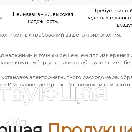
Требует чистой
Неинвазивный, высокая
й
чувствительност
надежность.
воздух
 конкретных требований вашего приложения.
я надежным и точным решением для измерения 
авильный выбор, установка и обслуживание обес
и установке
электромагнитного расходомера
, об
ствующая
ки И Управление Проект
. Мы поможем вам найти
ия
ующая
Продукц