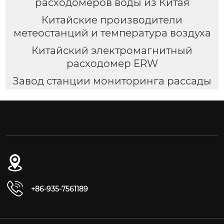
расходомеров воды из Китая
Китайские производители
метеостанций и температура воздуха
Китайский электромагнитный
расходомер ERW
Завод станции мониторинга рассады
№ 54-1, дорога Дунган, Восточный
промышленный парк, уезд Юнчан, город
Цзиньчан, провинция Ганьсу
+86-935-7561189