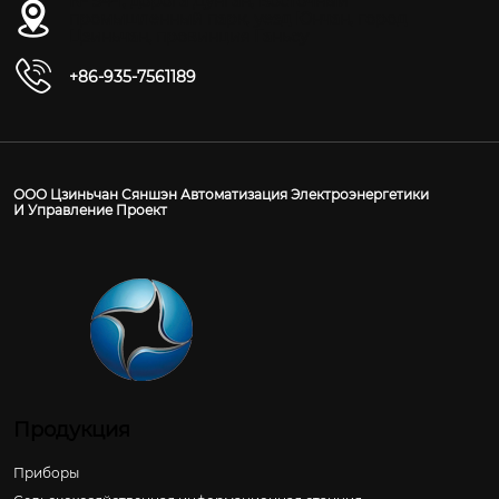
№ 54-1, дорога Дунган, Восточный
промышленный парк, уезд Юнчан, город
Цзиньчан, провинция Ганьсу
+86-935-7561189
ООО Цзиньчан Сяншэн Автоматизация Электроэнергетики
И Управление Проект
Продукция
Приборы