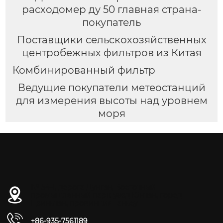
расходомер ду 50 главная страна-
покупатель
Поставщики сельскохозяйственных
центробежных фильтров из Китая
Комбинированный фильтр
Ведущие покупатели метеостанций
для измерения высоты над уровнем
моря
№ 54-1, дорога Дунган, Восточный
промышленный парк, уезд Юнчан, город
Цзиньчан, провинция Ганьсу
+86-935-7561189