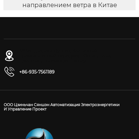
направлением ветра в Китае
№ 54-1, дорога Дунган, Восточный
промышленный парк, уезд Юнчан, город
Цзиньчан, провинция Ганьсу
+86-935-7561189
ООО Цзиньчан Сяншэн Автоматизация Электроэнергетики
И Управление Проект