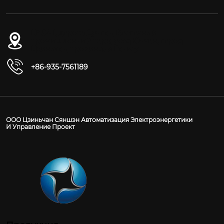
№ 54-1, дорога Дунган, Восточный
промышленный парк, уезд Юнчан, город
Цзиньчан, провинция Ганьсу
+86-935-7561189
ООО Цзиньчан Сяншэн Автоматизация Электроэнергетики
И Управление Проект