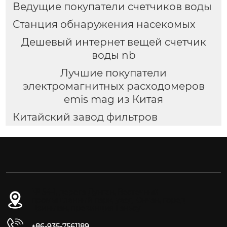
Ведущие покупатели счетчиков воды
Станция обнаружения насекомых
Дешевый интернет вещей счетчик
воды nb
Лучшие покупатели
электромагнитных расходомеров
emis mag из Китая
Китайский завод фильтров
№ 54-1, дорога Дунган, Восточный
промышленный парк, уезд Юнчан, город
Цзиньчан, провинция Ганьсу
+86-935-7561189