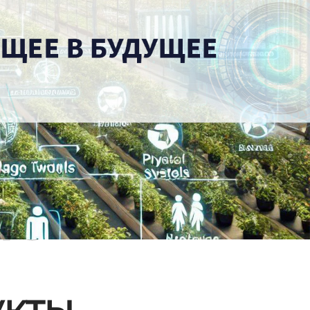
ые
кты