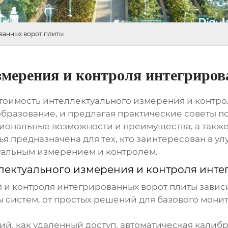
ванных ворот плиты
змерения и контроля интегриро
стоимость
интеллектуального измерения и контро
бразование, и предлагая практические советы п
циональные возможности и преимущества, а так
тья предназначена для тех, кто заинтересован в 
уальным измерением и контролем
.
лектуального измерения и контроля инте
 и контроля интегрированных ворот плиты
зависи
ы систем, от простых решений для базового мон
й, как удаленный доступ, автоматическая калибр