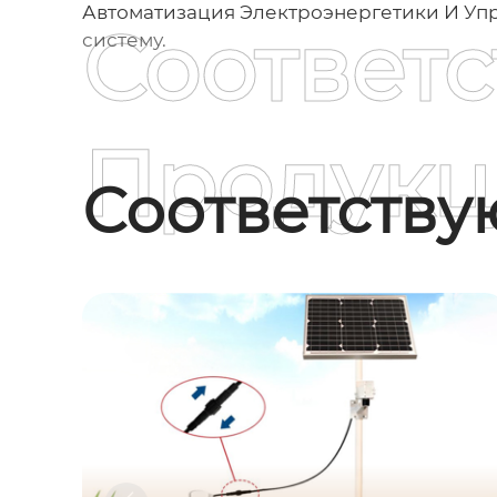
Автоматизация Электроэнергетики И Уп
Соответ
систему.
Продукц
Соответств