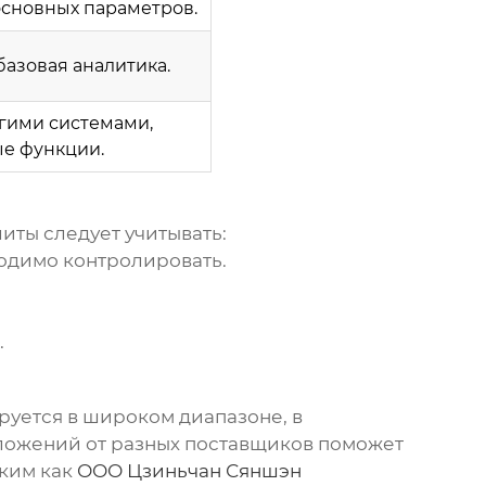
сновных параметров.
базовая аналитика.
гими системами,
е функции.
литы
следует учитывать:
одимо контролировать.
.
уется в широком диапазоне, в
дложений от разных поставщиков поможет
аким как
ООО Цзиньчан Сяншэн