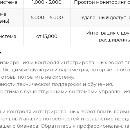
система
1,000 - 5,000
Простой мониторинг о
ема
5,000 - 15,000
Удаленный доступ, 
ень)
Интеграция с дру
истема
от 15,000
расширенны
е
 измерения и контроля интегрированных ворот п
обходимые функции и параметры, которые необх
отовы потратить на систему.
пности технической поддержки и обучения.
вместима с существующими системами управления
 и контроля интегрированных ворот плиты
варьир
ательный анализ потребностей и сравнение пре
ашего бизнеса. Обратитесь к профессионалам, т