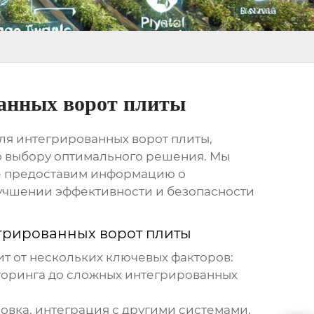
ванных ворот плиты
ля интегрированных ворот плиты
,
о выбору оптимального решения. Мы
же предоставим информацию о
улучшении эффективности и безопасности
грированных ворот плиты
т от нескольких ключевых факторов:
иторинга до сложных интегрированных
овка, интеграция с другими системами,