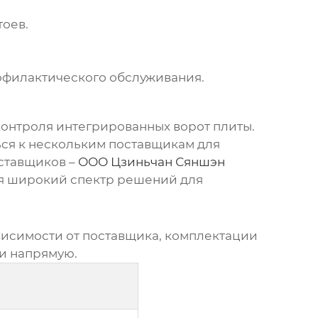
оев.
офилактического обслуживания.
контроля интегрированных ворот плиты
.
ься к нескольким поставщикам для
ставщиков –
ООО Цзиньчан Сяншэн
ая широкий спектр решений для
ависимости от поставщика, комплектации
ми напрямую.