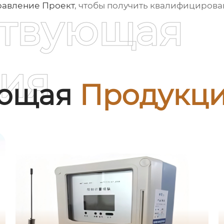
равление Проект
, чтобы получить квалифициров
ствующая
ия
ующая
Продукц